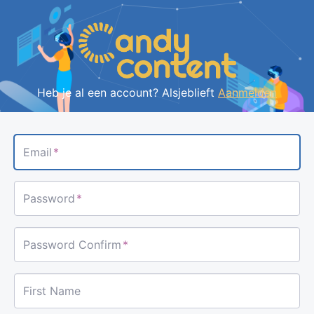
Aanm
Heb je al een account? Alsjeblieft
Aanmelden
Email
*
Password
*
Password Confirm
*
First Name